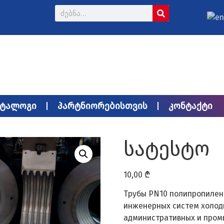
ატალოგი
პარტნიორებისთვის
კონტაქტი
სატესტო
10,00
₾
Трубы PN10 полипропилено
инженерных систем холод
административных и пром